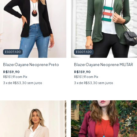
ESGOTADO
ESGOTADO
Blazer Dayane Neoprene Preto
Blazer Dayane Neoprene MILITAR
R$159,90
R$159,90
R$151,91
com
Pix
R$151,91
com
Pix
3
x de
R$53,30
sem juros
3
x de
R$53,30
sem juros