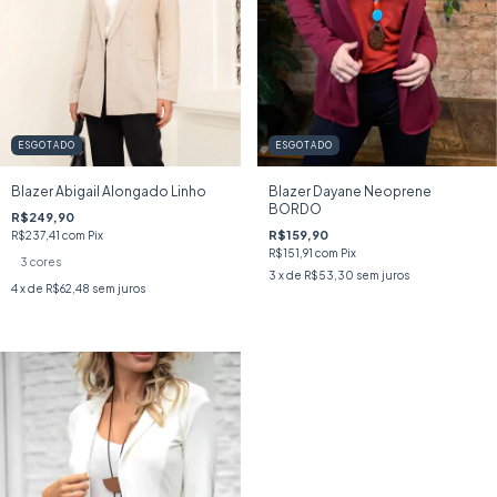
ESGOTADO
ESGOTADO
Blazer Abigail Alongado Linho
Blazer Dayane Neoprene
BORDO
R$249,90
R$159,90
R$237,41
com
Pix
R$151,91
com
Pix
3 cores
3
x de
R$53,30
sem juros
4
x de
R$62,48
sem juros