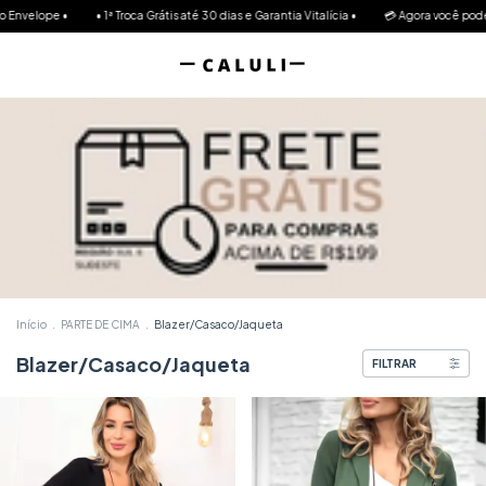
nvelope •
• 1ª Troca Grátis até 30 dias e Garantia Vitalícia •
💳 Agora você pode par
Início
.
PARTE DE CIMA
.
Blazer/Casaco/Jaqueta
Blazer/Casaco/Jaqueta
FILTRAR