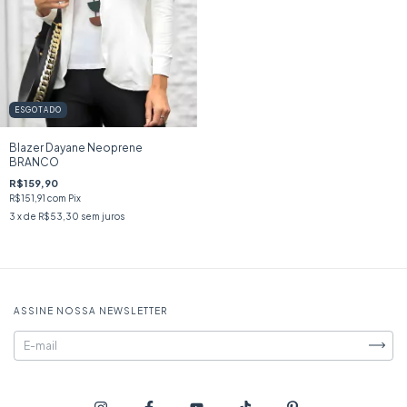
ESGOTADO
Blazer Dayane Neoprene
BRANCO
R$159,90
R$151,91
com
Pix
3
x de
R$53,30
sem juros
ASSINE NOSSA NEWSLETTER