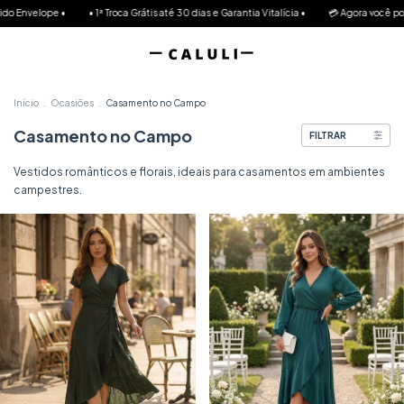
• 1ª Troca Grátis até 30 dias e Garantia Vitalícia •
💳 Agora você pode parcelar até 10
Início
.
Ocasiões
.
Casamento no Campo
Casamento no Campo
FILTRAR
Vestidos românticos e florais, ideais para casamentos em ambientes
campestres.