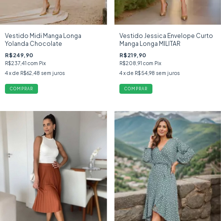
Vestido Midi Manga Longa
Vestido Jessica Envelope Curto
Yolanda Chocolate
Manga Longa MILITAR
R$249,90
R$219,90
R$237,41
com
Pix
R$208,91
com
Pix
4
x de
R$62,48
sem juros
4
x de
R$54,98
sem juros
COMPRAR
COMPRAR