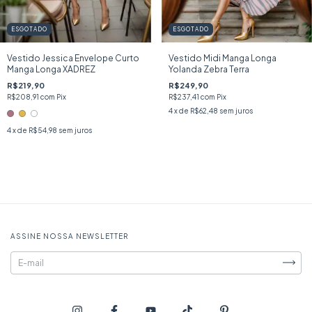
ESGOTADO
ESGOTADO
Vestido Jessica Envelope Curto
Vestido Midi Manga Longa
Manga Longa XADREZ
Yolanda Zebra Terra
R$219,90
R$249,90
R$208,91
com
Pix
R$237,41
com
Pix
4
x de
R$62,48
sem juros
4
x de
R$54,98
sem juros
ASSINE NOSSA NEWSLETTER