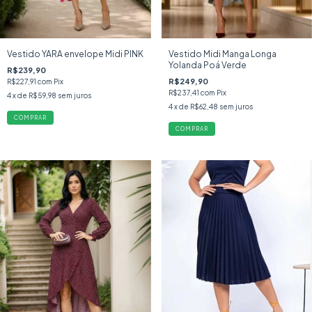
Vestido YARA envelope Midi PINK
Vestido Midi Manga Longa
Yolanda Poá Verde
R$239,90
R$249,90
R$227,91
com
Pix
R$237,41
com
Pix
4
x de
R$59,98
sem juros
4
x de
R$62,48
sem juros
COMPRAR
COMPRAR