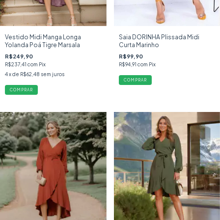
Vestido Midi Manga Longa
Saia DORINHA Plissada Midi
Yolanda Poá Tigre Marsala
Curta Marinho
R$249,90
R$99,90
R$237,41
com
Pix
R$94,91
com
Pix
4
x de
R$62,48
sem juros
COMPRAR
COMPRAR