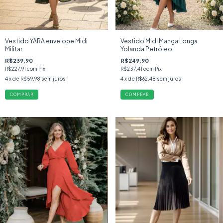
Vestido YARA envelope Midi
Vestido Midi Manga Longa
Militar
Yolanda Petróleo
R$239,90
R$249,90
R$227,91
com
Pix
R$237,41
com
Pix
4
x de
R$59,98
sem juros
4
x de
R$62,48
sem juros
COMPRAR
COMPRAR