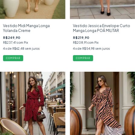
Vestido Midi Manga Longa
Vestido Jessica Envelope Curto
Yolanda Creme
Manga Longa POÁ MILITAR
R$249,90
R$219,90
R$237,41
com
Pix
R$208,91
com
Pix
4
x de
R$62,48
sem juros
4
x de
R$54,98
sem juros
COMPRAR
COMPRAR