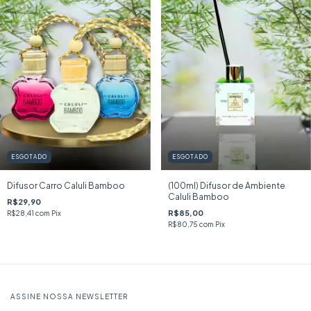
ESGOTADO
ESGOTADO
Difusor Carro Caluli Bamboo
(100ml) Difusor de Ambiente
Caluli Bamboo
R$29,90
R$85,00
R$28,41
com
Pix
R$80,75
com
Pix
ASSINE NOSSA NEWSLETTER