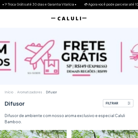
• 1ª Troca Grátis até 30 dias e Garantia Vitalícia •
💳 Agora você pode parcelar até 10x 
Início
.
Aromatizadores
.
Difusor
Difusor
FILTRAR
Difusor de ambiente com nosso aroma exclusivo e especial Caluli
Bamboo.