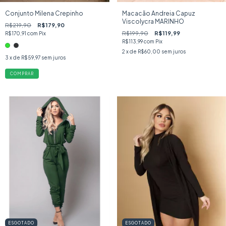
Conjunto Milena Crepinho
Macacão Andreia Capuz
Viscolycra MARINHO
R$219,90
R$179,90
R$199,90
R$119,99
R$170,91
com
Pix
R$113,99
com
Pix
2
x de
R$60,00
sem juros
3
x de
R$59,97
sem juros
COMPRAR
ESGOTADO
ESGOTADO