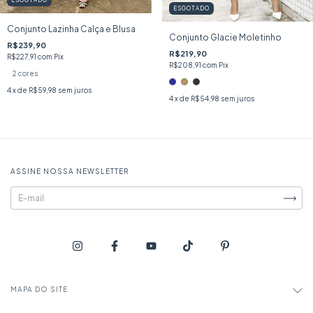
ESGOTADO
Conjunto Lazinha Calça e Blusa
Conjunto Glacie Moletinho
R$239,90
R$219,90
R$227,91
com
Pix
R$208,91
com
Pix
2 cores
4
x de
R$59,98
sem juros
4
x de
R$54,98
sem juros
ASSINE NOSSA NEWSLETTER
MAPA DO SITE