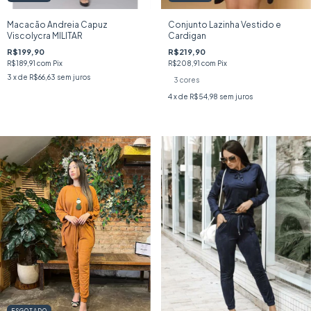
Macacão Andreia Capuz
Conjunto Lazinha Vestido e
Viscolycra MILITAR
Cardigan
R$199,90
R$219,90
R$189,91
com
Pix
R$208,91
com
Pix
3
x de
R$66,63
sem juros
3 cores
4
x de
R$54,98
sem juros
ESGOTADO