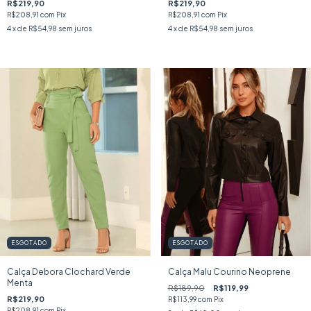
R$219,90
R$219,90
R$208,91
com
Pix
R$208,91
com
Pix
4
x de
R$54,98
sem juros
4
x de
R$54,98
sem juros
ESGOTADO
ESGOTADO
Calça Debora Clochard Verde
Calça Malu Courino Neoprene
Menta
R$189,90
R$119,99
R$219,90
R$113,99
com
Pix
R$208,91
com
Pix