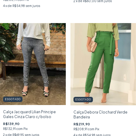
2
x de
R$60,00
sem juros
4
x de
R$54,98
sem juros
ESGOTADO
ESGOTADO
Calça Jacquard Lilian Principe
Calça Debora Clochard Verde
Gales Cinza Claro c/ bolso
Bandeira
R$139,90
R$219,90
R$132,91
com
Pix
R$208,91
com
Pix
2
x de
R$69,95
sem juros
4
x de
R$54,98
sem juros