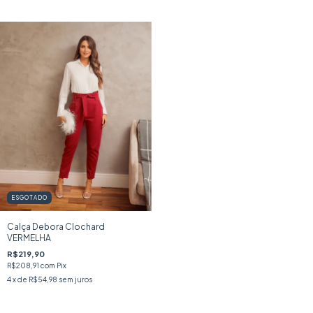
ESGOTADO
Calça Debora Clochard
VERMELHA
R$219,90
R$208,91
com
Pix
4
x de
R$54,98
sem juros