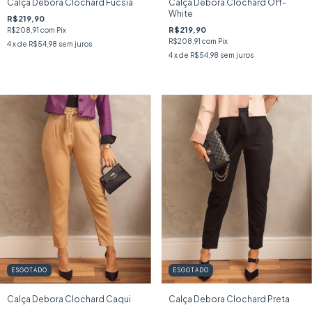
Calça Debora Clochard Off-
Calça Debora Clochard Fucsia
White
R$219,90
R$219,90
R$208,91
com
Pix
R$208,91
com
Pix
4
x de
R$54,98
sem juros
4
x de
R$54,98
sem juros
ESGOTADO
ESGOTADO
Calça Debora Clochard Caqui
Calça Debora Clochard Preta