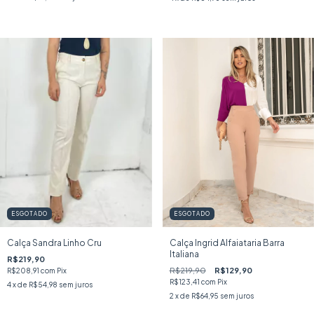
ESGOTADO
ESGOTADO
Calça Sandra Linho Cru
Calça Ingrid Alfaiataria Barra
Italiana
R$219,90
R$219,90
R$129,90
R$208,91
com
Pix
R$123,41
com
Pix
4
x de
R$54,98
sem juros
2
x de
R$64,95
sem juros