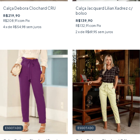
Calça Jacquard Lilian Xadrez c/
Calça Debora Clochard CRU
bolso
R$219,90
R$139,90
R$208,91
com
Pix
R$132,91
com
Pix
4
x de
R$54,98
sem juros
2
x de
R$69,95
sem juros
ESGOTADO
ESGOTADO