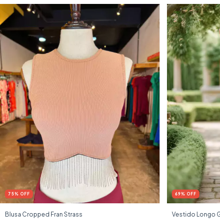
75
%
OFF
69
%
OFF
Blusa Cropped Fran Strass
Vestido Longo 