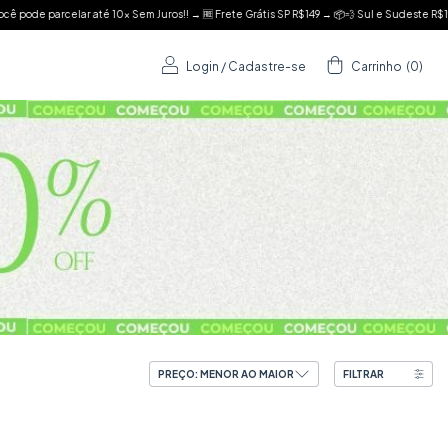
 SP R$149 → 📦💨 Sul e Sudeste R$199
• Caluli - Especialista em Vestido Envelope •
Login
/
Cadastre-se
Carrinho
(
0
)
FILTRAR