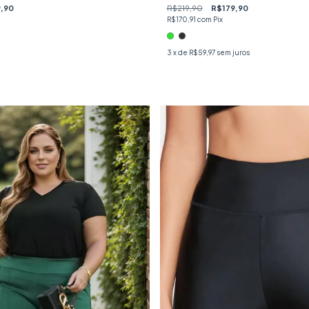
,90
R$219,90
R$179,90
R$170,91
com
Pix
3
x de
R$59,97
sem juros