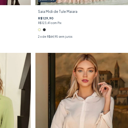
Saia Midi de Tule Maiara
R$129,90
R$123,41
com
Pix
2
x de
R$64,95
sem juros