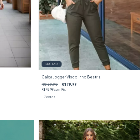
ESGOTADO
Calça Jogger Viscolinho Beatriz
R$139,90
R$79,99
R$75,99
com
Pix
7 cores