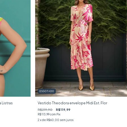
ESGOTADO
 Listras
Vestido Theodora envelope Midi Est. Flor
R$219,90
R$119,99
R$113,99
com
Pix
2
x de
R$60,00
sem juros