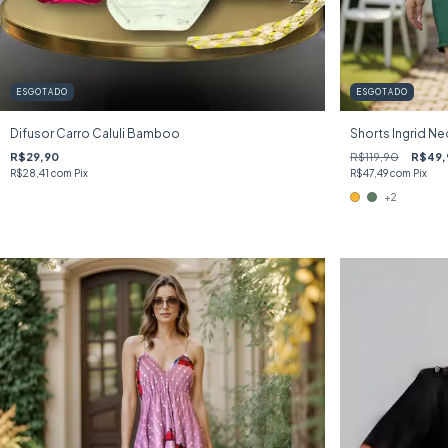
ESGOTADO
ESGOTADO
Difusor Carro Caluli Bamboo
Shorts Ingrid N
R$29,90
R$119,90
R$49,
R$28,41
com
Pix
R$47,49
com
Pix
+2