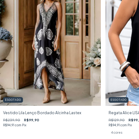
ESGOTADO
ESGOTADO
Vestido Lila Lenço Bordado Alcinha Lastex
Regata Alice LI
R$239,90
R$99,90
R$129,90
R$99
R$94,91
com
Pix
R$94,91
com
Pix
4 cores