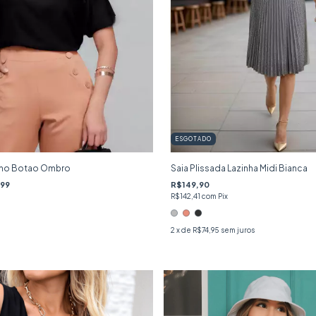
ESGOTADO
Linho Botao Ombro
Saia Plissada Lazinha Midi Bianca
,99
R$149,90
R$142,41
com
Pix
2
x de
R$74,95
sem juros