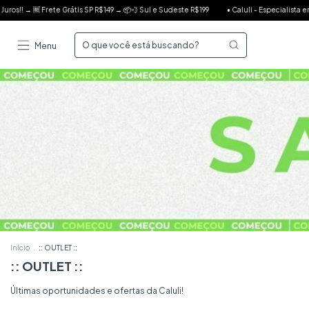
 R$199
• Caluli - Especialista em Vestido Envelope •
• 1ª Troca Grátis até 30 dias e
Menu
Início
.
:: OUTLET ::
:: OUTLET ::
Últimas oportunidades e ofertas da Caluli!