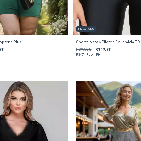
ESGOTADO
eoprene Plus
Shorts Nataly Pilates Poliamida 3D
99
R$97,00
R$49,99
R$47,49
com
Pix