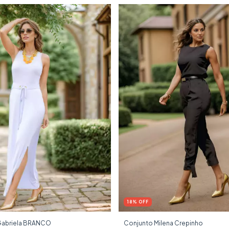
18
%
OFF
Gabriela BRANCO
Conjunto Milena Crepinho