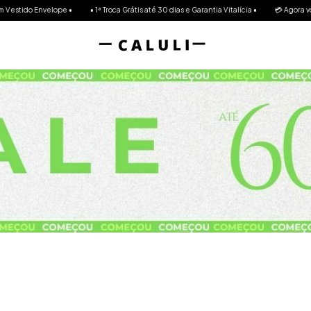
 Garantia Vitalícia •
💳 Agora você pode parcelar até 10x Sem Juros!! → 🆓 Frete Grátis