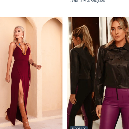
2
x de
R$59,95
sem juros
ESGOTADO