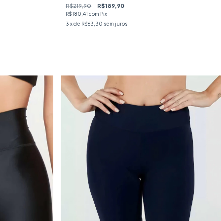
R$219,90
R$189,90
R$180,41
com
Pix
3
x de
R$63,30
sem juros