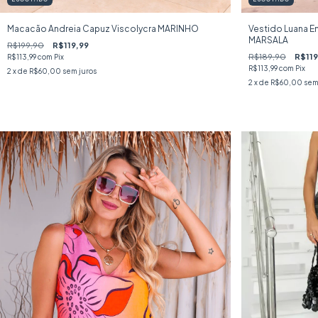
Macacão Andreia Capuz Viscolycra MARINHO
Vestido Luana E
MARSALA
R$199,90
R$119,99
R$189,90
R$119
R$113,99
com
Pix
R$113,99
com
Pix
2
x de
R$60,00
sem juros
2
x de
R$60,00
sem