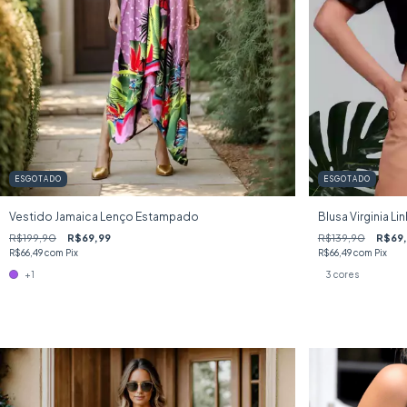
ESGOTADO
ESGOTADO
Vestido Jamaica Lenço Estampado
Blusa Virginia 
R$199,90
R$69,99
R$139,90
R$69
R$66,49
com
Pix
R$66,49
com
Pix
+1
3 cores