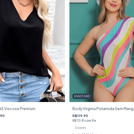
ESGOTADO
SAS Viscose Premium
Body Virginia Poliamida Sem Manga
,90
R$119,90
R$113,91
com
Pix
3 cores